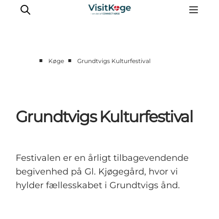
■
■
Køge
Grundtvigs Kulturfestival
Sommerferie
Oplevelser
Kano
Grundtvigs Kulturfestival
Det sker
Spisesteder
Overnatning
Festivalen er en årligt tilbagevendende
Outdoor
begivenhed på Gl. Kjøgegård, hvor vi
hylder fællesskabet i Grundtvigs ånd.