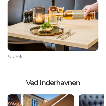
Foto
:
Malt
Ved inderhavnen
Bossa Nova Køge
Skippers Dren