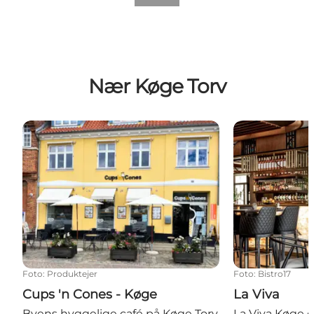
Nær Køge Torv
Cups 'n Cones - Køge
La Viva
Foto
:
Produktejer
Foto
:
Bistro17
Cups 'n Cones - Køge
La Viva
Byens hyggelige café på Køge Torv
La Viva Køge e