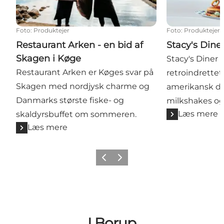
Foto
:
Produktejer
Foto
:
Produktejer
Restaurant Arken - en bid af
Stacy's Dine
Skagen i Køge
Stacy's Diner 
Restaurant Arken er Køges svar på
retroindrettet,
Skagen med nordjysk charme og
amerikansk d
Danmarks største fiske- og
milkshakes og
Læs mere
skaldyrsbuffet om sommeren.
Læs mere
Forrige billede
Næste billede
I Borup