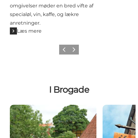
omgivelser møder en bred vifte af
specialøl, vin, kaffe, og lækre
anretninger.
Læs mere
Forrige billede
Næste billede
I Brogade
Kælderen i Aahuset - Køge
Il Gallo