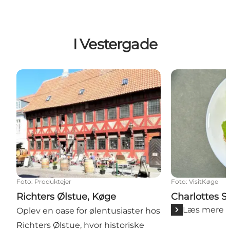
I Vestergade
Richters Ølstue, Køge
Charlottes Sm
Foto
:
Produktejer
Foto
:
VisitKøge
Richters Ølstue, Køge
Charlottes 
Læs mere
Oplev en oase for ølentusiaster hos
Richters Ølstue, hvor historiske