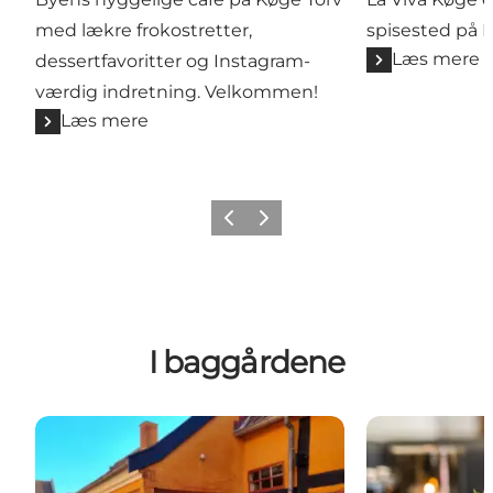
med lækre frokostretter,
spisested på K
Læs mere
dessertfavoritter og Instagram-
værdig indretning. Velkommen!
Læs mere
Forrige billede
Næste billede
I baggårdene
Sandwich-Caféen - Køge
Restaurant MA