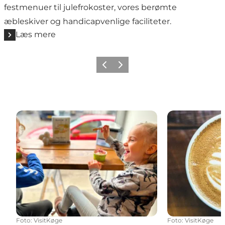
festmenuer til julefrokoster, vores berømte
æbleskiver og handicapvenlige faciliteter.
Læs mere
Forrige billede
Næste billede
Spisesteder for børn
Caféer i Køge
Foto
:
VisitKøge
Foto
:
VisitKøge