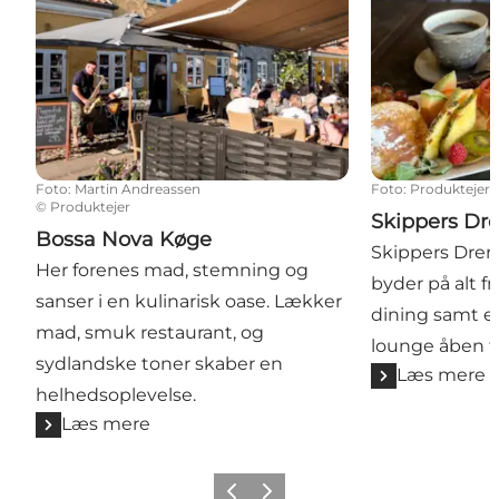
Foto
:
Martin Andreassen
Foto
:
Produktejer
©
Produktejer
Skippers Dr
Bossa Nova Køge
Skippers Dreng
Her forenes mad, stemning og
byder på alt fr
sanser i en kulinarisk oase. Lækker
dining samt e
mad, smuk restaurant, og
lounge åben ti
sydlandske toner skaber en
Læs mere
helhedsoplevelse.
Læs mere
Forrige billede
Næste billede