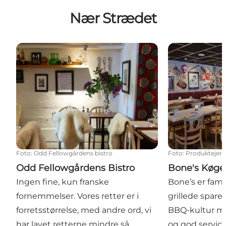
Nær Strædet
Odd Fellowgårdens Bistro
Bone's Køge
Foto
:
Odd Fellowgårdens bistro
Foto
:
Produktejer
Odd Fellowgårdens Bistro
Bone's Køge
Ingen fine, kun franske
Bone’s er fam
fornemmelser. Vores retter er i
grillede spare
forretsstørrelse, med andre ord, vi
BBQ-kultur mø
har lavet retterne mindre så
og god service