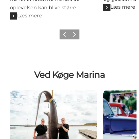
Læs mere
oplevelsen kan blive større.
Læs mere
Forrige billede
Næste billede
Ved Køge Marina
Restaurant Arken - en bid af Skagen i Køge
Stacy's Diner 