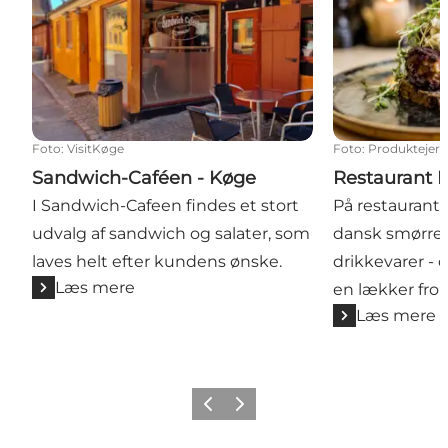
Foto
:
VisitKøge
Foto
:
Produktejer
Sandwich-Caféen - Køge
Restaurant 
I Sandwich-Cafeen findes et stort
På restaurant 
udvalg af sandwich og salater, som
dansk smørreb
laves helt efter kundens ønske.
drikkevarer - d
Læs mere
en lækker frok
Læs mere
Forrige billede
Næste billede