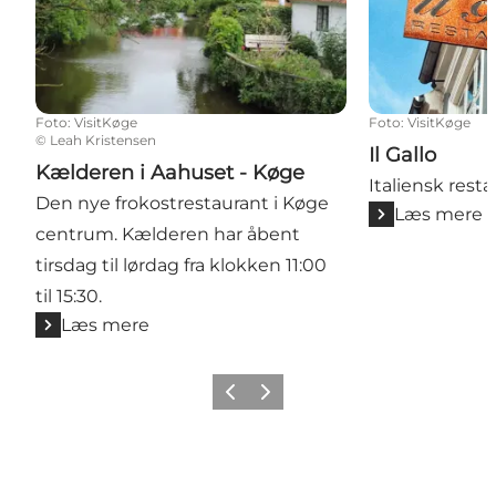
Foto
:
VisitKøge
Foto
:
VisitKøge
©
Leah Kristensen
Il Gallo
Kælderen i Aahuset - Køge
Italiensk resta
Den nye frokostrestaurant i Køge
Læs mere
centrum. Kælderen har åbent
tirsdag til lørdag fra klokken 11:00
til 15:30.
Læs mere
Forrige billede
Næste billede