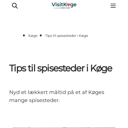
■
■
Køge
Tips til spisesteder i Køge
Sommerferie
Oplevelser
Kano
Tips til spisesteder i Køge
Det sker
Spisesteder
Overnatning
Nyd et lækkert måltid på et af Køges
Outdoor
mange spisesteder.