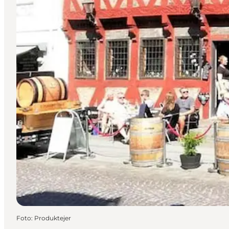
Foto
:
Produktejer