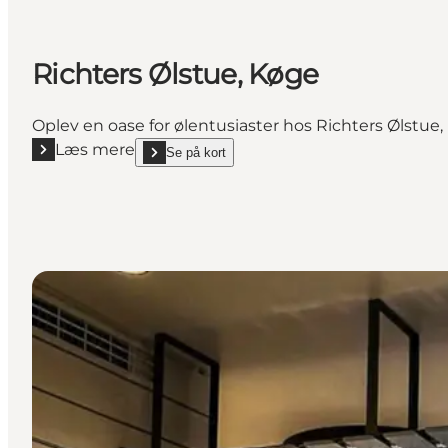
Richters Ølstue, Køge
Oplev en oase for ølentusiaster hos Richters Ølstue, 
Læs mere
Se på kort
Læs mere "Richters Ølstue, Køge"
show Richters Ølstue, Køge on_map