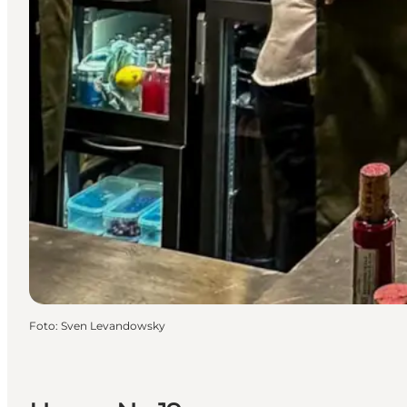
Foto
:
Sven Levandowsky