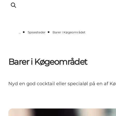
■
■
…
Spisesteder
Barer i Køgeområdet
Sommerferie
Oplevelser
Kano
Barer i Køgeområdet
Det sker
Spisesteder
Overnatning
Nyd en god cocktail eller specialøl på en af 
Outdoor