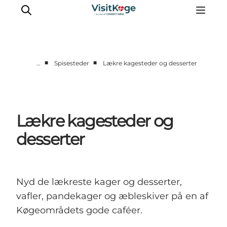
■
■
…
Spisesteder
Lækre kagesteder og desserter
Sommerferie
Oplevelser
Kano
Lækre kagesteder og
Det sker
desserter
Spisesteder
Overnatning
Outdoor
Nyd de lækreste kager og desserter,
vafler, pandekager og æbleskiver på en af
Køgeområdets gode caféer.