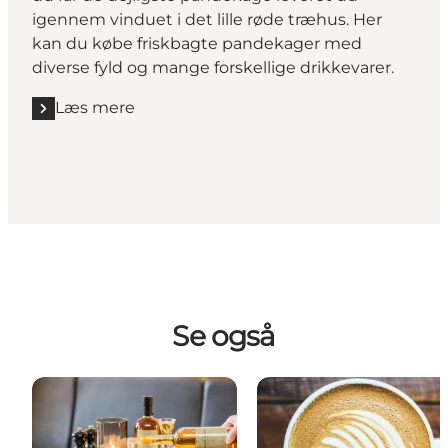
igennem vinduet i det lille røde træhus. Her
kan du købe friskbagte pandekager med
diverse fyld og mange forskellige drikkevarer.
Læs mere
Læs mere "Mosehusets pandekagehus"
Se også