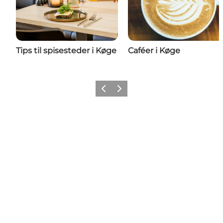
Tips til spisesteder i Køge
Caféer i Køge
Forrige billede
Næste billede
Følg VisitKøge på