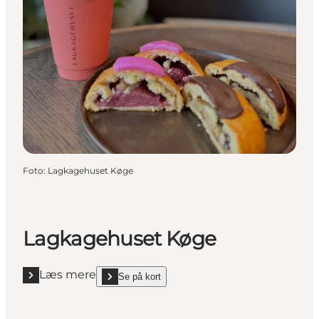
Foto
:
Lagkagehuset Køge
Lagkagehuset Køge
Læs mere
Se på kort
Læs mere "Lagkagehuset Køge"
show Lagkagehuset Køge on_map