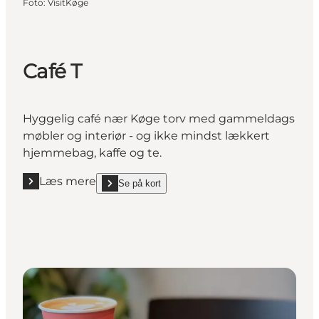
Foto
:
VisitKøge
Café T
Hyggelig café nær Køge torv med gammeldags
møbler og interiør - og ikke mindst lækkert
hjemmebag, kaffe og te.
Læs mere
Se på kort
Læs mere "Café T"
show Café T on_map