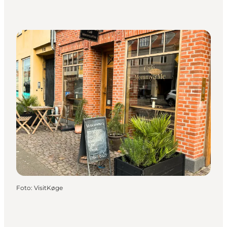
Foto
:
VisitKøge