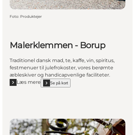
Foto
:
Produktejer
Malerklemmen - Borup
Traditionel dansk mad, te, kaffe, vin, spiritus,
festmenuer til julefrokoster, vores berømte
æbleskiver og handicapvenlige faciliteter.
Læs mere
Se på kort
Læs mere "Malerklemmen - Borup"
show Malerklemmen - Borup on_map