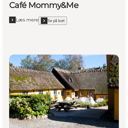
Café Mommy&Me
Læs mere
Se på kort
Læs mere "Café Mommy&Me"
show Café Mommy&Me on_map