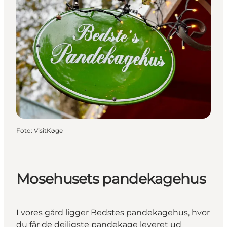
Foto
:
VisitKøge
Mosehusets pandekagehus
I vores gård ligger Bedstes pandekagehus, hvor
du får de dejligste pandekage leveret ud