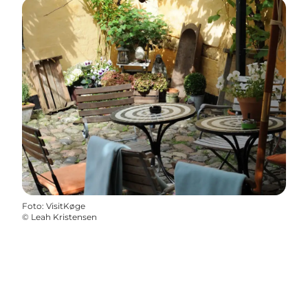
Foto
:
VisitKøge
©
Leah Kristensen