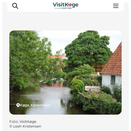
Cafeer
Sommerferie
Oplevelser
Kano
Det sker
Spisesteder
Overnatning
Outdoor
Køge, København
Foto
:
VisitKøge
©
Leah Kristensen