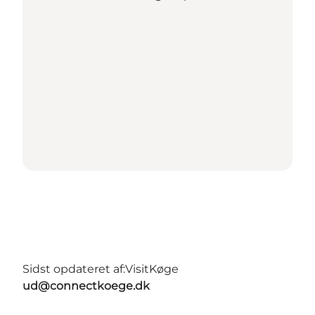
Sidst opdateret af:
VisitKøge
ud@connectkoege.dk