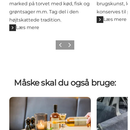
marked på torvet med kød, fisk og
brugskunst, lo
grøntsager m.m. Tag del i den
konserves til 
Læs mere
højtskattede tradition.
Læs mere
Forrige billede
Næste billede
Måske skal du også bruge:
Tips til spisesteder i Køge
Åbningstider