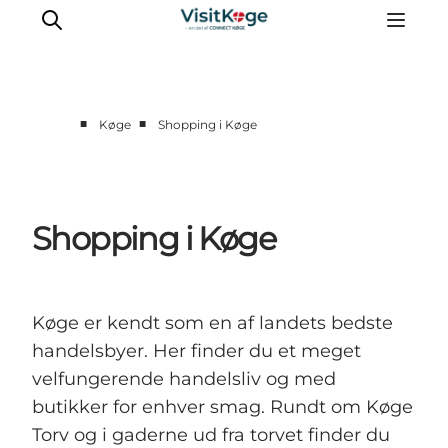
■
■
Køge
Shopping i Køge
Sommerferie
Oplevelser
Kano
Shopping i Køge
Det sker
Spisesteder
Overnatning
Køge er kendt som en af landets bedste
Outdoor
handelsbyer. Her finder du et meget
velfungerende handelsliv og med
butikker for enhver smag. Rundt om Køge
Torv og i gaderne ud fra torvet finder du