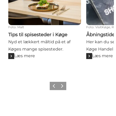
Foto
:
Malt
Foto
:
VisitKøge, Re
Tips til spisesteder i Køge
Åbningstide
Nyd et lækkert måltid på et af
Her kan du se
Køges mange spisesteder.
Køge Handel o
Læs mere
Læs mere
Forrige billede
Næste billede