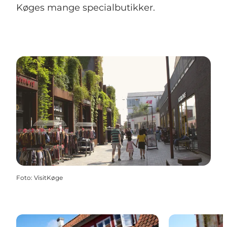
Køges mange specialbutikker.
Foto
:
VisitKøge
Butiksguiden
Strædet - Sh