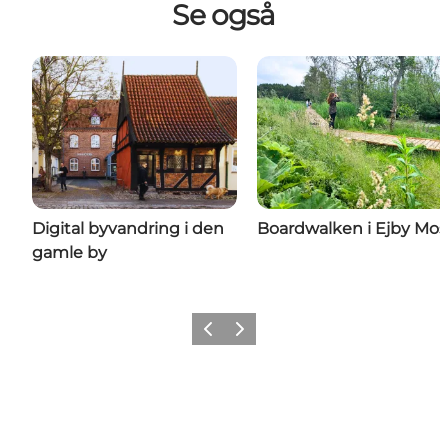
Se også
Digital byvandring i den
Boardwalken i Ejby Mo
gamle by
Forrige billede
Næste billede