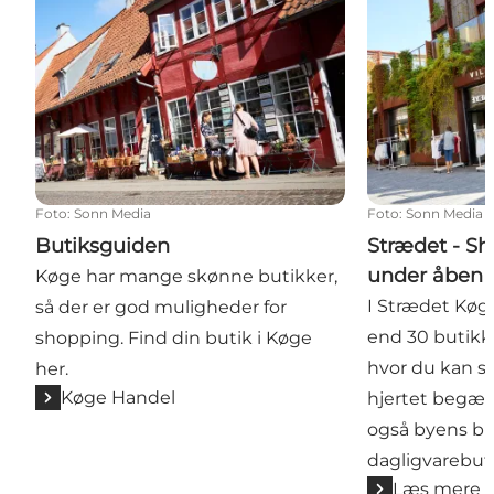
Foto
:
Sonn Media
Foto
:
Sonn Media
Butiksguiden
Strædet - S
under åben
Køge har mange skønne butikker,
I Strædet Køg
så der er god muligheder for
end 30 butikke
shopping. Find din butik i Køge
hvor du kan s
her.
Køge Handel
hjertet begære
også byens bi
dagligvarebut
Læs mere