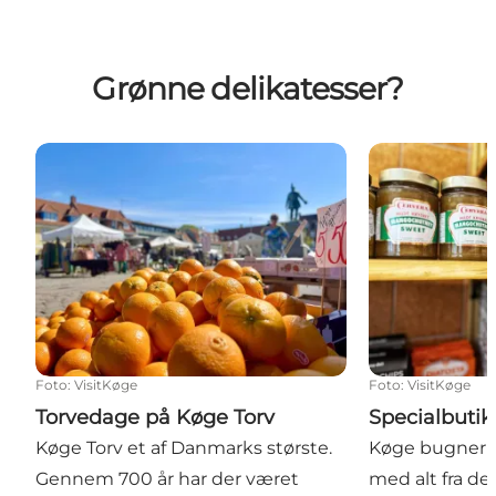
Grønne delikatesser?
Torvedage på Køge Torv
Specialbutikk
Foto
:
VisitKøge
Foto
:
VisitKøge
Torvedage på Køge Torv
Specialbutik
Køge Torv et af Danmarks største.
Køge bugner a
Gennem 700 år har der været
med alt fra del