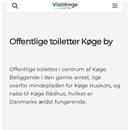
Offentlige toiletter Køge by
Sommerferie
Oplevelser
Kano
Offentlige toiletter i centrum af Køge.
Det sker
Beliggende i den gamle arrest, lige
Spisesteder
overfor mindepladen for Køge Huskors, og
Overnatning
nabo til Køge Rådhus, hvilket er
Outdoor
Danmarks ældst fungerende.