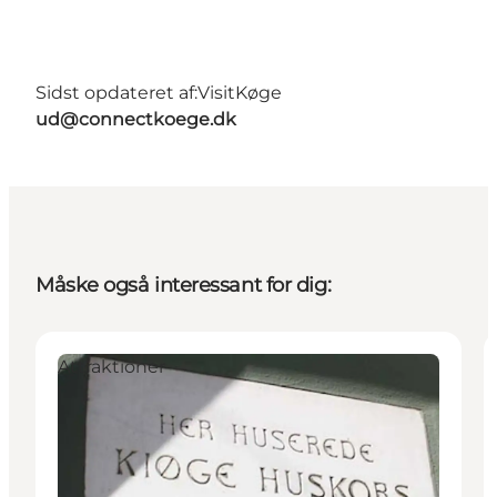
Sidst opdateret af:
VisitKøge
ud@connectkoege.dk
Måske også interessant for dig:
Attraktioner