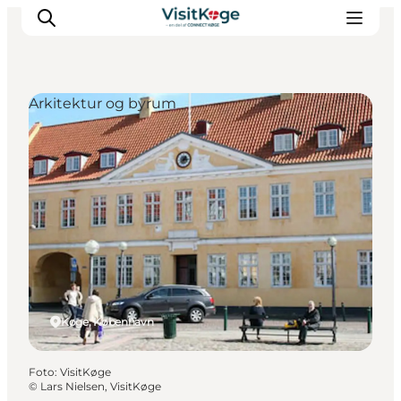
Arkitektur og byrum
Sommerferie
Oplevelser
Kano
Det sker
Spisesteder
Overnatning
Outdoor
Køge, København
Foto
:
VisitKøge
©
Lars Nielsen, VisitKøge