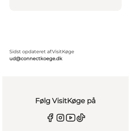
Sidst opdateret af:
VisitKøge
ud@connectkoege.dk
Følg VisitKøge på