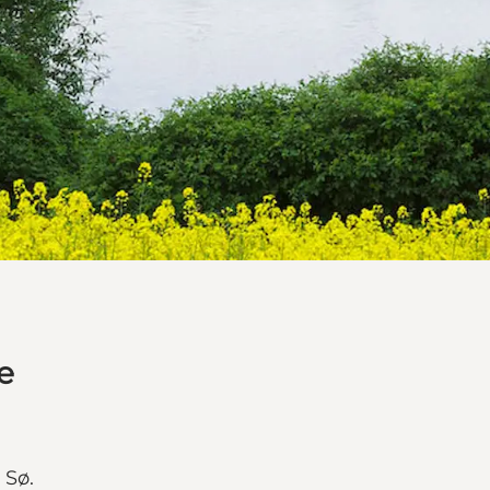
e
 Sø.