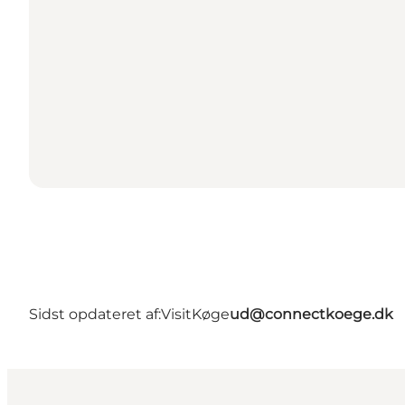
Sidst opdateret af:
VisitKøge
ud@connectkoege.dk