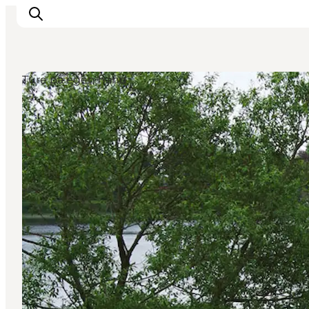
Ture på egen hånd
Sommerferie
Oplevelser
Kano
Det sker
Spisesteder
Overnatning
Outdoor