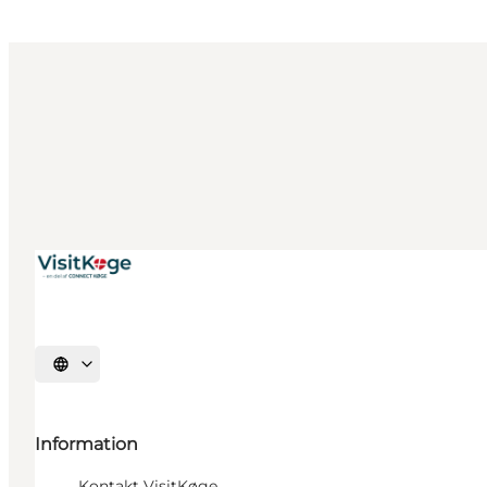
Vælg sprog
Information
Kontakt VisitKøge