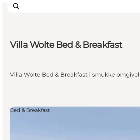
Villa Wolte Bed & Breakfast
Sommerferie
Oplevelser
Kano
Villa Wolte Bed & Breakfast i smukke omgivel
Det sker
Spisesteder
Overnatning
Outdoor
Bed & Breakfast