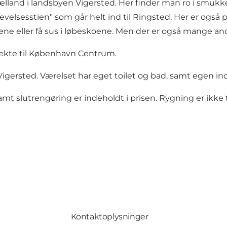
lland i landsbyen Vigersted. Her finder man ro i smukke o
plevelsesstien" som går helt ind til Ringsted. Her er også
ne eller få sus i løbeskoene. Men der er også mange and
direkte til København Centrum.
f Vigersted. Værelset har eget toilet og bad, samt egen i
mt slutrengøring er indeholdt i prisen. Rygning er ikke t
Kontaktoplysninger