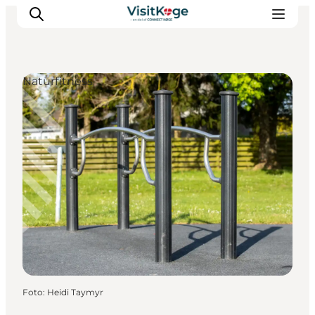
Naturfitness
Sommerferie
Oplevelser
Kano
Det sker
Spisesteder
Overnatning
Outdoor
Foto
:
Heidi Taymyr