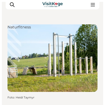
Naturfitness
Sommerferie
Oplevelser
Kano
Det sker
Spisesteder
Overnatning
Outdoor
Foto
:
Heidi Taymyr