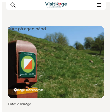
Ture på egen hånd
Sommerferie
Oplevelser
Kano
Det sker
Spisesteder
Overnatning
Outdoor
Køge, København
Foto
:
VisitKøge