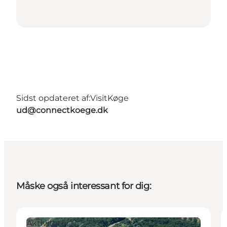
Sidst opdateret af:
VisitKøge
ud@connectkoege.dk
Måske også interessant for dig:
Aktiviteter