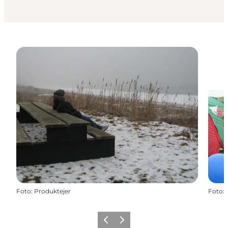
Foto
:
Produktejer
Foto
:
Forrige billede
Næste billede