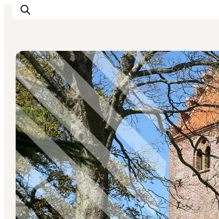
Kirker og klostre
Sommerferie
Oplevelser
Kano
Det sker
Spisesteder
Overnatning
Outdoor