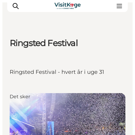
Ringsted Festival
Sommerferie
Oplevelser
Kano
Ringsted Festival - hvert år i uge 31
Det sker
Spisesteder
Overnatning
Det sker
Outdoor