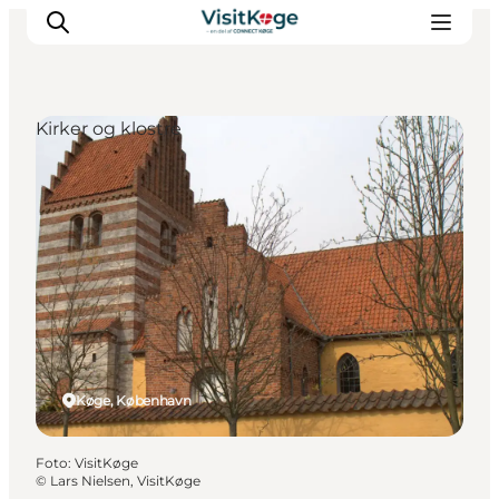
Kirker og klostre
Sommerferie
Oplevelser
Kano
Det sker
Spisesteder
Overnatning
Outdoor
Køge, København
Foto
:
VisitKøge
©
Lars Nielsen, VisitKøge