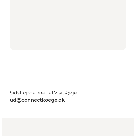
Sidst opdateret af:
VisitKøge
ud@connectkoege.dk