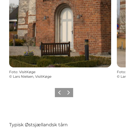
Foto
:
VisitKøge
Foto
:
©
Lars Nielsen, VisitKøge
©
Lars
Forrige billede
Næste billede
Typisk Østsjællandsk tårn