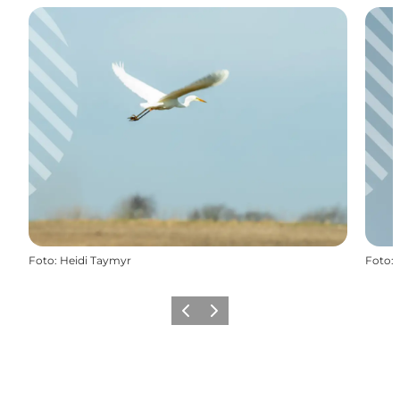
Foto
:
Heidi Taymyr
Foto
:
Forrige billede
Næste billede