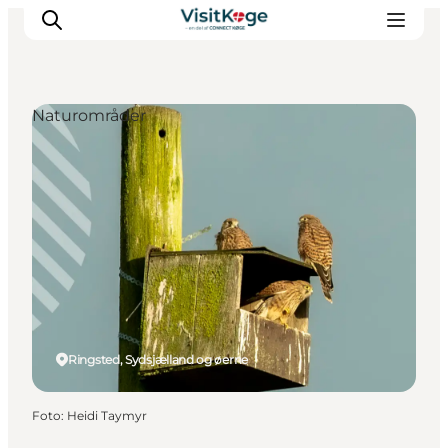
Naturområder
Sommerferie
Oplevelser
Kano
Det sker
Spisesteder
Overnatning
Outdoor
Ringsted, Sydsjælland og øerne
Foto
:
Heidi Taymyr