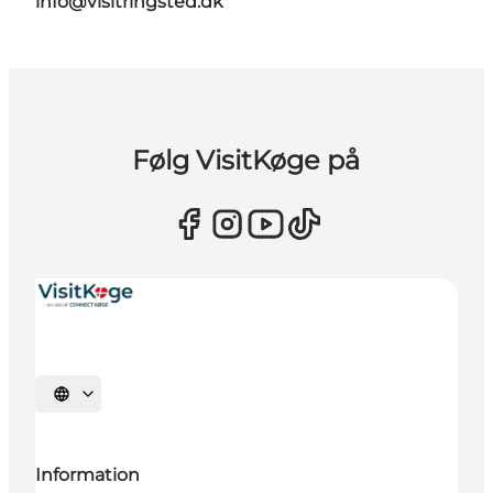
info@visitringsted.dk
Følg VisitKøge på
Vælg sprog
Information