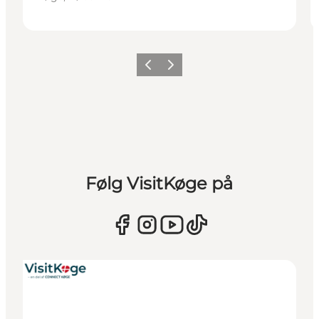
Forrige billede
Næste billede
Følg VisitKøge på