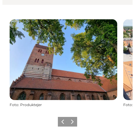
Foto
:
Produktejer
Foto
:
Forrige billede
Næste billede