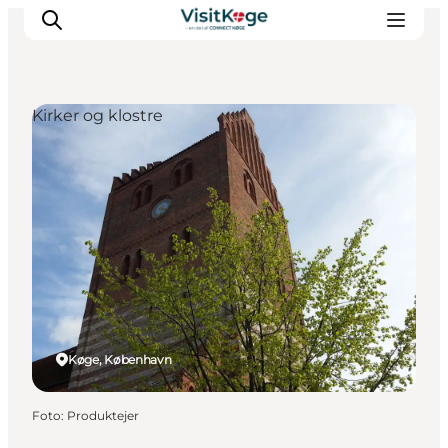
Kirker og klostre
Sommerferie
Oplevelser
Kano
Det sker
Spisesteder
Overnatning
Outdoor
Køge, København
Foto
:
Produktejer