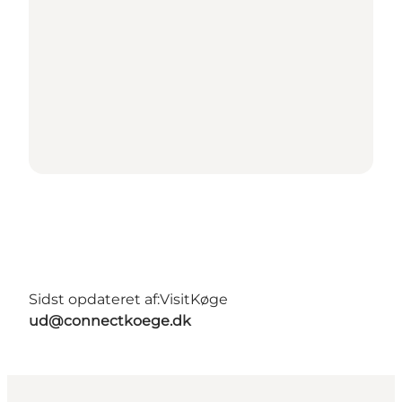
Sidst opdateret af:
VisitKøge
ud@connectkoege.dk