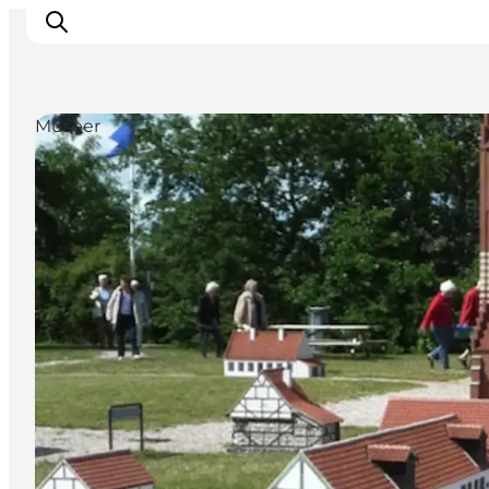
Museer
Sommerferie
Oplevelser
Kano
Det sker
Spisesteder
Overnatning
Outdoor