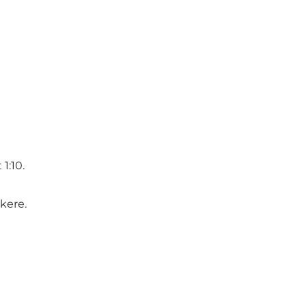
1:10.
kere.