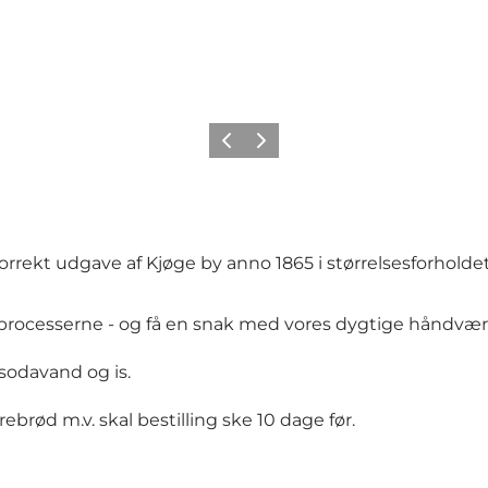
Forrige billede
Næste billede
rrekt udgave af Kjøge by anno 1865 i størrelsesforholdet 
sprocesserne - og få en snak med vores dygtige håndvær
, sodavand og is.
ebrød m.v. skal bestilling ske 10 dage før.