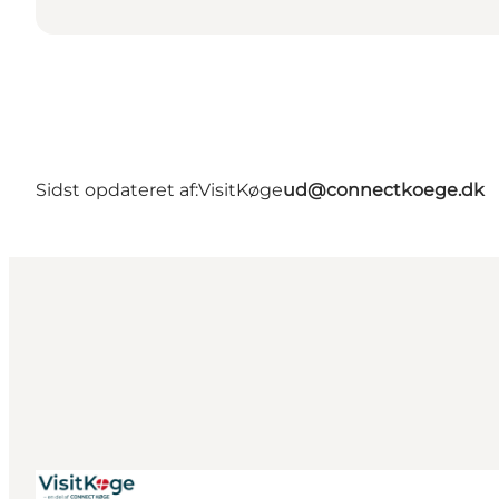
Sidst opdateret af:
VisitKøge
ud@connectkoege.dk