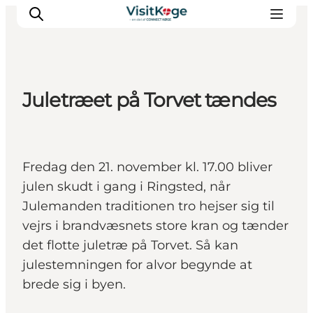
Juletræet på Torvet tændes
Sommerferie
Oplevelser
Kano
Fredag den 21. november kl. 17.00 bliver
Det sker
julen skudt i gang i Ringsted, når
Spisesteder
Julemanden traditionen tro hejser sig til
Overnatning
vejrs i brandvæsnets store kran og tænder
Outdoor
det flotte juletræ på Torvet. Så kan
julestemningen for alvor begynde at
brede sig i byen.