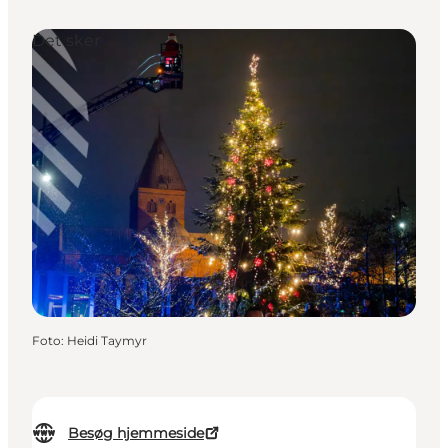
Det sker
Foto
:
Heidi Taymyr
Besøg hjemmeside