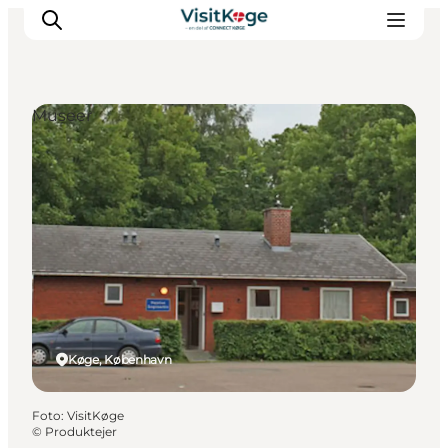
Museer
Sommerferie
Oplevelser
Kano
Det sker
Spisesteder
Overnatning
Outdoor
Køge, København
Foto
:
VisitKøge
©
Produktejer