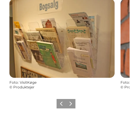
Foto
:
VisitKøge
Foto
:
©
Produktejer
©
Prod
Forrige billede
Næste billede