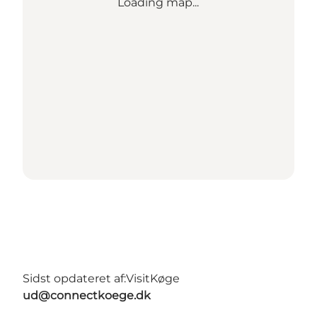
Loading map...
Sidst opdateret af:
VisitKøge
ud@connectkoege.dk