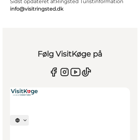
Sidst opdateret af:
Ringsted Turistinformation
info@visitringsted.dk
Følg VisitKøge på
Vælg sprog