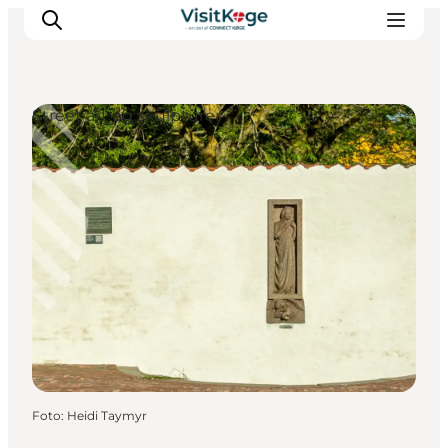
Street art og skulpturer
Sommerferie
Oplevelser
Kano
Det sker
Spisesteder
Overnatning
Outdoor
Foto
:
Heidi Taymyr