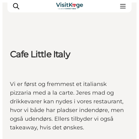
Sommerferie
Cafe Little Italy
Oplevelser
Kano
Det sker
Vi er først og fremmest et italiansk
Spisesteder
pizzaria med a la carte. Jeres mad og
Overnatning
drikkevarer kan nydes i vores restaurant,
Outdoor
hvor vi både har pladser indendøre, men
også udendørs. Ellers tilbyder vi også
takeaway, hvis det ønskes.