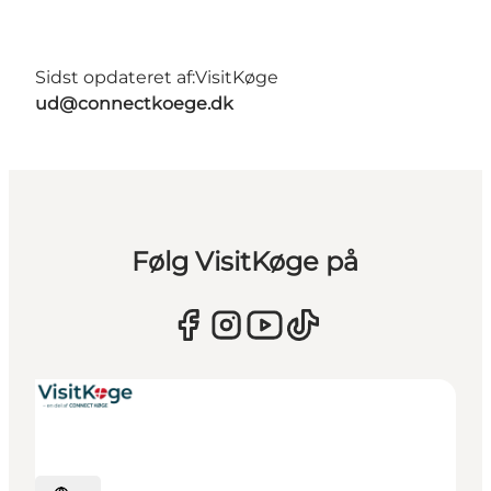
Sidst opdateret af:
VisitKøge
ud@connectkoege.dk
Følg VisitKøge på