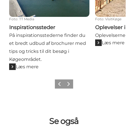
Foto
:
TT Media
Foto
:
VisitKøge
Inspirationssteder
Oplevelser i
På inspirationsstederne finder du
Oplevelserne 
Læs mere
et bredt udbud af brochurer med
tips og tricks til dit besøg i
Køgeområdet.
Læs mere
Forrige billede
Næste billede
Se også