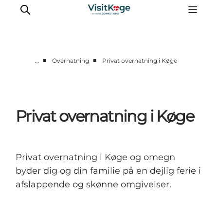
■
■
…
Overnatning
Privat overnatning i Køge
Sommerferie
Oplevelser
Kano
Privat overnatning i Køge
Det sker
Spisesteder
Overnatning
Privat overnatning i Køge og omegn
Outdoor
byder dig og din familie på en dejlig ferie i
afslappende og skønne omgivelser.