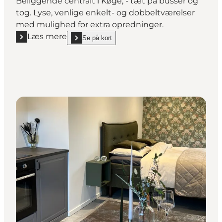
Beliggende centralt i Køge, - tæt på busser og
tog. Lyse, venlige enkelt- og dobbeltværelser
med mulighed for extra opredninger.
Læs mere
Se på kort
Læs mere "Bed and Breakfast Hotelzimmerfrei - Kø
show Bed and Breakfast Hotelzimmerfre