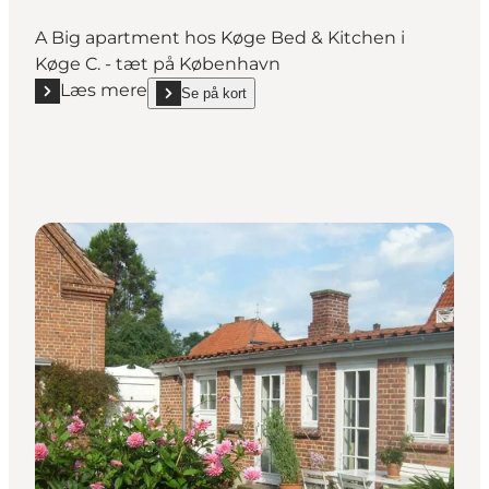
A Big apartment hos Køge Bed & Kitchen i
Køge C. - tæt på København
Læs mere
Se på kort
Læs mere "A BIG apartment by Hjortshøj - Køge"
show A BIG apartment by Hjortshøj - Køge on_map