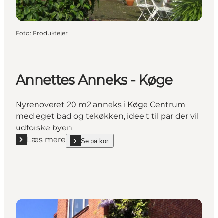
Foto
:
Produktejer
Annettes Anneks - Køge
Nyrenoveret 20 m2 anneks i Køge Centrum
med eget bad og tekøkken, ideelt til par der vil
udforske byen.
Læs mere
Se på kort
Læs mere "Annettes Anneks - Køge"
show Annettes Anneks - Køge on_map