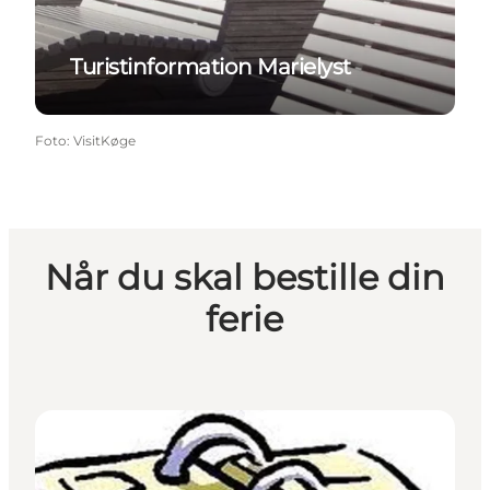
Turistinformation Marielyst
Foto
:
VisitKøge
Når du skal bestille din
ferie