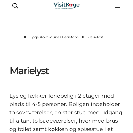
■
■
Køge Kommunes Feriefond
Marielyst
Sommerferie
Oplevelser
Kano
Marielyst
Det sker
Spisesteder
Overnatning
Lys og lækker feriebolig i 2 etager med
Outdoor
plads til 4-5 personer. Boligen indeholder
to soveværelser, en stor stue med udgang
til altan, to badeværelser, hver med brus
og toilet samt køkken og spisestue i et