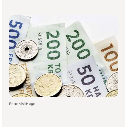
Foto
:
VisitKøge