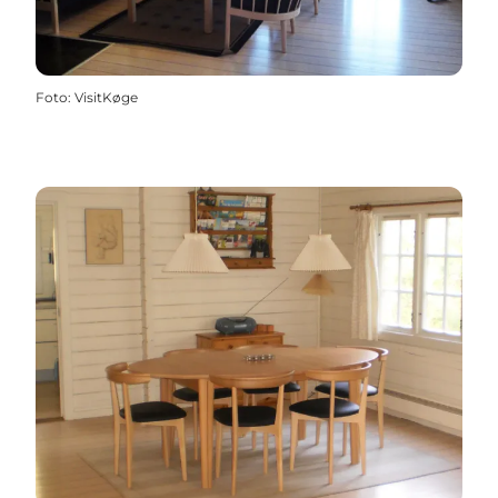
Foto
:
VisitKøge