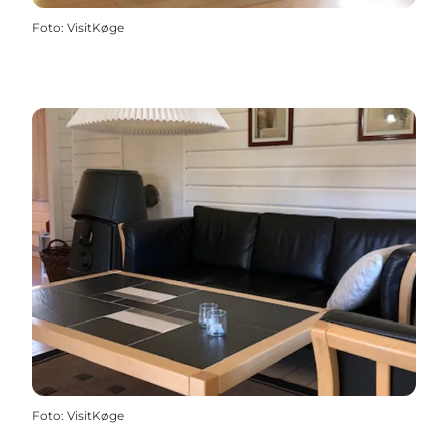
Foto
:
VisitKøge
Foto
:
VisitKøge