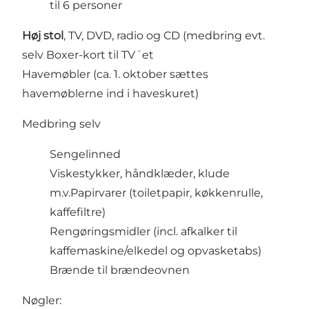
til 6 personer
Høj stol
, TV, DVD, radio og CD (medbring evt.
selv Boxer-kort til TV´et
Havemøbler (ca. 1. oktober sættes
havemøblerne ind i haveskuret)
Medbring selv
Sengelinned
Viskestykker, håndklæder, klude
m.v.Papirvarer (toiletpapir, køkkenrulle,
kaffefiltre)
Rengøringsmidler (incl. afkalker til
kaffemaskine/elkedel og opvasketabs)
Brænde til brændeovnen
Nøgler: