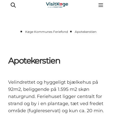
■
■
Køge Kommunes Feriefond
Apotekerstien
Sommerferie
Oplevelser
Kano
Apotekerstien
Det sker
Spisesteder
Overnatning
Velindrettet og hyggeligt bjælkehus på
Outdoor
92m2, beliggende på 1.595 m2 skøn
naturgrund. Feriehuset ligger centralt for
strand og by i en plantage, tæt ved fredet
område (fuglereservat) og kun ca. 20 min.