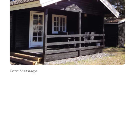
Foto
:
VisitKøge
Følg VisitKøge på