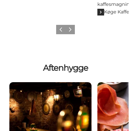
kaffesmagning 
Køge Kaffer
Forrige billede
Næste billede
Aftenhygge
Hugo's Kælder
Café Asti