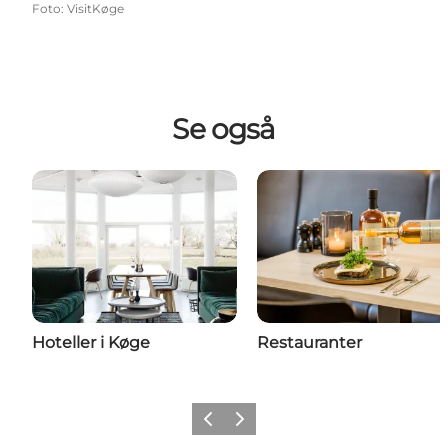
Foto
:
VisitKøge
Se også
Hoteller i Køge
Restauranter
Forrige billede
Næste billede