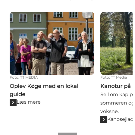
Oplev Køge med en lokal guide
Kanotur på Kø
Foto
:
TT MEDIA
Foto
:
TT Media
Oplev Køge med en lokal
Kanotur på 
guide
Sejl om kap p
Læs mere
sommeren og ef
voksne.
Kanosejlad