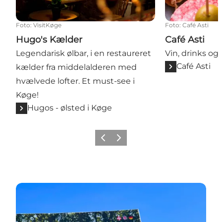
Foto
:
VisitKøge
Foto
:
Café Asti
Hugo's Kælder
Café Asti
Legendarisk ølbar, i en restaureret
Vin, drinks og
Café Asti
kælder fra middelalderen med
hvælvede lofter. Et must-see i
Køge!
Hugos - ølsted i Køge
Forrige billede
Næste billede
Se flere tips til Køgeområdet i Køge Guiden 2024/25