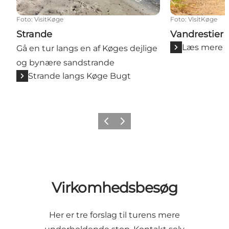
Foto
:
VisitKøge
Foto
:
VisitKøge
Strande
Vandrestier
Læs mere
Gå en tur langs en af Køges dejlige
og bynære sandstrande
Strande langs Køge Bugt
Forrige billede
Næste billede
Virkomhedsbesøg
Her er tre forslag til turens mere