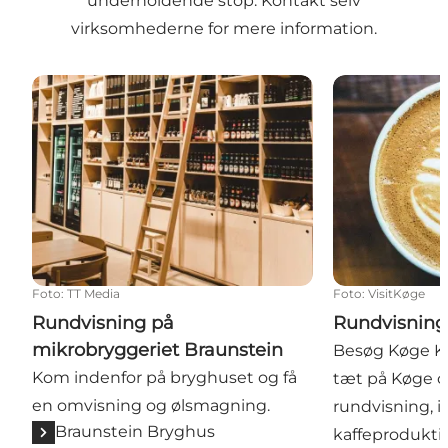
underholdende stop. Kontakt selv
virksomhederne for mere information.
Rundvisning på mikrobryggeriet Braunstein
Rundvisning &
Foto
:
TT Media
Foto
:
VisitKøge
Rundvisning på
Rundvisning
mikrobryggeriet Braunstein
Besøg Køge Kaf
Kom indenfor på bryghuset og få
tæt på Køge 
en omvisning og ølsmagning.
rundvisning, in
Braunstein Bryghus
kaffeproduktion