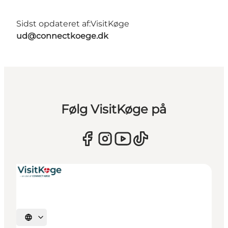
Sidst opdateret af:
VisitKøge
ud@connectkoege.dk
Følg VisitKøge på
Vælg sprog