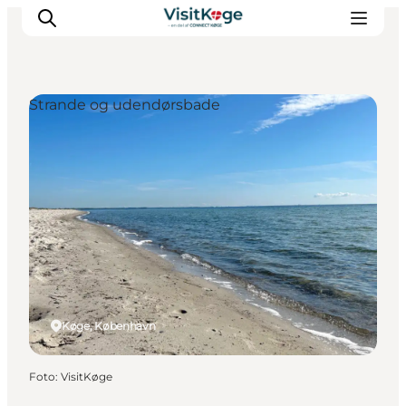
Strande og udendørsbade
Sommerferie
Oplevelser
Kano
Det sker
Spisesteder
Overnatning
Outdoor
Køge, København
Foto
:
VisitKøge