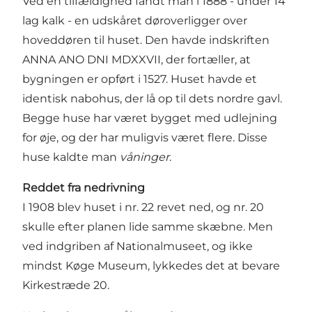
Ved en tilfældighed fandt man i 1888 - under 14
lag kalk - en udskåret døroverligger over
hoveddøren til huset. Den havde indskriften
ANNA ANO DNI MDXXVII, der fortæller, at
bygningen er opført i 1527. Huset havde et
identisk nabohus, der lå op til dets nordre gavl.
Begge huse har været bygget med udlejning
for øje, og der har muligvis været flere. Disse
huse kaldte man
våninger
.
Reddet fra nedrivning
I 1908 blev huset i nr. 22 revet ned, og nr. 20
skulle efter planen lide samme skæbne. Men
ved indgriben af Nationalmuseet, og ikke
mindst Køge Museum, lykkedes det at bevare
Kirkestræde 20.