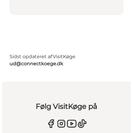
Sidst opdateret af:
VisitKøge
ud@connectkoege.dk
Følg VisitKøge på