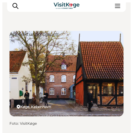
Arkitektur og byrum
Sommerferie
Oplevelser
Kano
Det sker
Spisesteder
Overnatning
Outdoor
Køge, København
Foto
:
VisitKøge