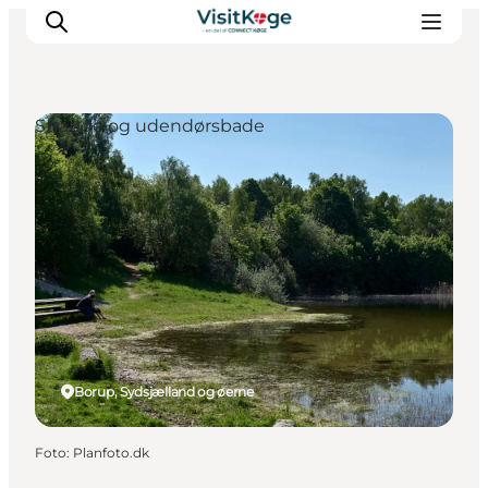
Strande og udendørsbade
Sommerferie
Oplevelser
Kano
Det sker
Spisesteder
Overnatning
Outdoor
Borup, Sydsjælland og øerne
Foto
:
Planfoto.dk