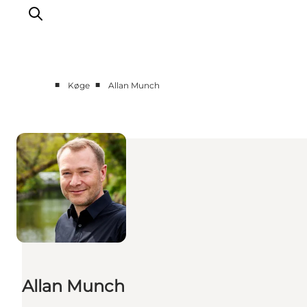
■
■
Køge
Allan Munch
Sommerferie
Oplevelser
Kano
Det sker
Spisesteder
Overnatning
Outdoor
Allan Munch