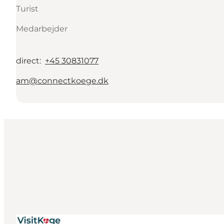
Turist
Medarbejder
direct
:
+45 30831077
am@connectkoege.dk